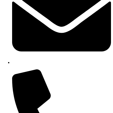
cbic85300q@istruzione.it