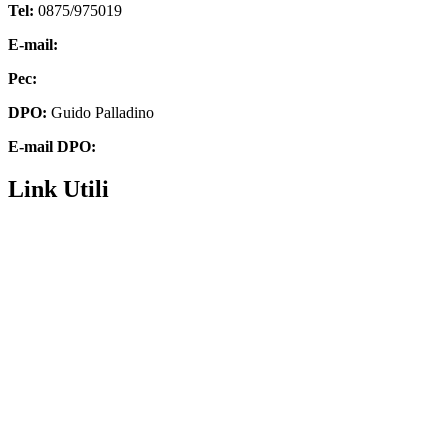
Tel:
0875/975019
E-mail:
cbic85300q@istruzione.it
Pec:
cbic85300q@pec.istruzione.it
DPO:
Guido Palladino
E-mail DPO:
guido.palladino.dpo@gmail.com
Link Utili
Contatti
Futura digitale
Privacy Policy
Amministrazione Trasparente
Dichiarazione di accessibilità
Note legali
MIM