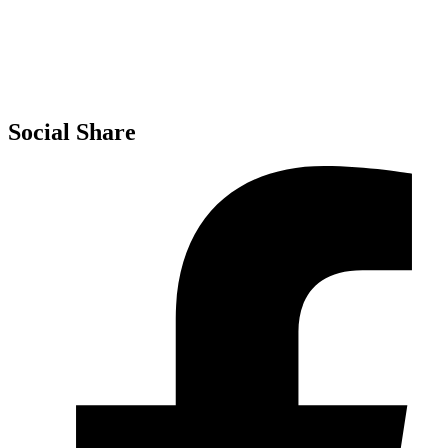
Invalsi
MIM – USR Molise
MIM – AT Campobasso
Social Share