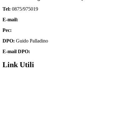
Tel:
0875/975019
E-mail:
cbic85300q@istruzione.it
Pec:
cbic85300q@pec.istruzione.it
DPO:
Guido Palladino
E-mail DPO:
guido.palladino.dpo@gmail.com
Link Utili
Contatti
Futura digitale
Privacy Policy
Amministrazione Trasparente
Dichiarazione di accessibilità
Note legali