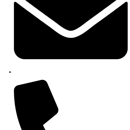
cbic85300q@istruzione.it