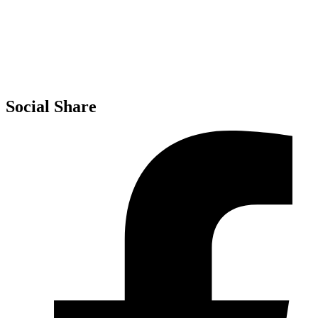
MIM
Invalsi
MIM – USR Molise
MIM – AT Campobasso
Social Share