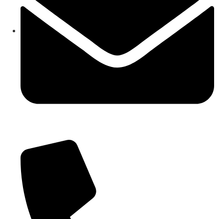
cbic85300q@istruzione.it