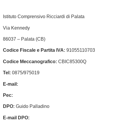
Istituto Comprensivo Ricciardi di Palata
Via Kennedy
86037 – Palata (CB)
Codice Fiscale e Partita IVA:
91055110703
Codice Meccanografico:
CBIC85300Q
Tel:
0875/975019
E-mail:
cbic85300q@istruzione.it
Pec:
cbic85300q@pec.istruzione.it
DPO:
Guido Palladino
E-mail DPO:
guido.palladino.dpo@gmail.com