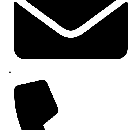
cbic85300q@istruzione.it