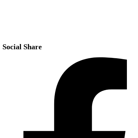
MIM
Invalsi
MIM – USR Molise
MIM – AT Campobasso
Social Share