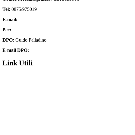
Tel:
0875/975019
E-mail:
cbic85300q@istruzione.it
Pec:
cbic85300q@pec.istruzione.it
DPO:
Guido Palladino
E-mail DPO:
guido.palladino.dpo@gmail.com
Link Utili
Contatti
Futura digitale
Privacy Policy
Amministrazione Trasparente
Dichiarazione di accessibilità
Note legali