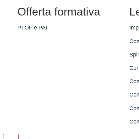
Offerta formativa
L
PTOF e PAI
Imp
Com
Spir
Con
Com
Com
Com
Com