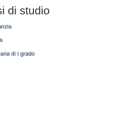
i di studio
anzia
a
ria di I grado