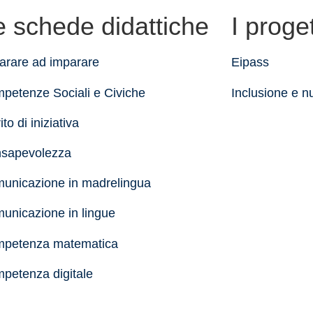
e schede didattiche
I proget
arare ad imparare
Eipass
petenze Sociali e Civiche
Inclusione e n
ito di iniziativa
sapevolezza
unicazione in madrelingua
unicazione in lingue
petenza matematica
petenza digitale