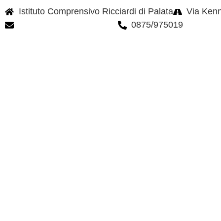
Istituto Comprensivo Ricciardi di Palata
Via Kenn
cbic85300q@istruzione.it
0875/975019