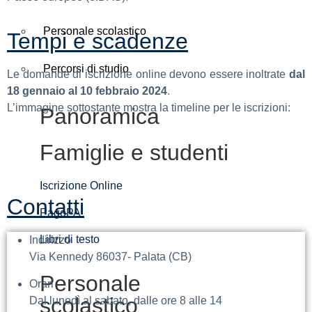
Personale scolastico
Tempi e scadenze
Percorsi di studio
Le domande di iscrizione online devono essere inoltrate
dal
18 gennaio al 10 febbraio 2024
.
L’immagine sottostante mostra la timeline per le iscrizioni:
Panoramica
Famiglie e studenti
Iscrizione Online
Contatti
PagoPA
Libri di testo
Indirizzo
Via Kennedy 86037- Palata (CB)
Personale
Orari
scolastico
Dal lunedì al sabato, dalle ore 8 alle 14