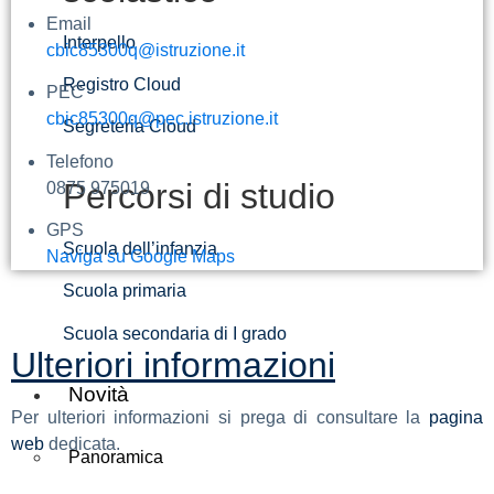
Email
Interpello
cbic85300q@istruzione.it
Registro Cloud
PEC
cbic85300q@pec.istruzione.it
Segreteria Cloud
Telefono
Percorsi di studio
0875 975019
GPS
Scuola dell’infanzia
Naviga su Google Maps
Scuola primaria
Scuola secondaria di I grado
Ulteriori informazioni
Novità
Per ulteriori informazioni si prega di consultare la
pagina
web
dedicata.
Panoramica