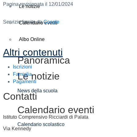
Pagina revisionata il 12/01/2024
Le notizie
Servizio fornito da
Google
Calendario eventi
Albo Online
Altri contenuti
Panoramica
Iscrizioni
Le notizie
Famiglia
Pagamenti
News della scuola
Contatti
Calendario eventi
Istituto Comprensivo Ricciardi di Palata
Calendario scolastico
Via Kennedy