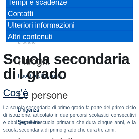
Tempi e scadenze
Panoramica
Contatti
Ulteriori informazioni
Presentazione
Altri contenuti
L’istituto
Scuola secondaria
I luoghi
di I grado
I luoghi della scuola
Cos'è
Le persone
La scuola secondaria di primo grado fa parte del primo ciclo
Dirigenza
di istruzione, articolato in due percorsi scolastici consecutivi
Segreteria
e obbligatori: la scuola primaria che dura cinque anni, e la
scuola secondaria di primo grado che dura tre anni.