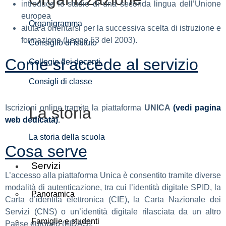
introduce lo studio di una seconda lingua dell’Unione
europea
Organigramma
aiuta a orientarsi per la successiva scelta di istruzione e
formazione (Legge 53 del 2003).
Consiglio di istituto
Come si accede al servizio
Collegio dei docenti
Consigli di classe
Iscrizioni online tramite la piattaforma
UNICA
(vedi pagina
La storia
web dedicata)
.
La storia della scuola
Cosa serve
Servizi
L’accesso alla piattaforma Unica è consentito tramite diverse
modalità di autenticazione, tra cui l’identità digitale SPID, la
Panoramica
Carta d’identità elettronica (CIE), la Carta Nazionale dei
Servizi (CNS) o un’identità digitale rilasciata da un altro
Famiglie e studenti
Paese europeo (eIDAS).