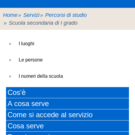
Panoramica
Home
Servizi
Percorsi di studio
Scuola secondaria di I grado
Presentazione
I luoghi
Le persone
I numeri della scuola
Cos'è
Le carte della scuola
A cosa serve
Organizzazione
Come si accede al servizio
Cosa serve
La storia