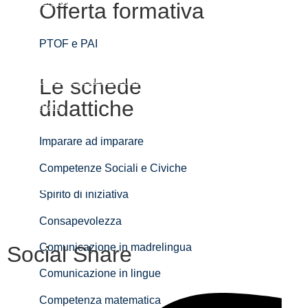
Futura digitale
Offerta formativa
Privacy Policy
PTOF e PAI
Amministrazione Trasparente
Dichiarazione di accessibilità
Le schede
didattiche
Note legali
MIM
Imparare ad imparare
Invalsi
Competenze Sociali e Civiche
MIM – USR Molise
Spirito di iniziativa
MIM – AT Campobasso
Consapevolezza
Comunicazione in madrelingua
Social Share
Comunicazione in lingue
Competenza matematica