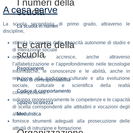
I numeri della
A cosa serve
scuola
La scuola secondaria di primo grado, attraverso le
La scuola in numeri
discipline,
Le carte della
stimola la crescita delle capacità autonome di studio e
di interazione sociale
scuola
organizza e accresce, anche attraverso
l’alfabetizzazione e l’approfondimento nelle tecnologie
Regolamenti
informatiche, le conoscenze e le abilità, anche in
relazione alla tradizione culturale e alla evoluzione
Patto di corresponsabilità
sociale, culturale e scientifica della realtà
Codice di comportamento
contemporanea
sviluppa progressivamente le competenze e le capacità
Spazio sicurezza
di scelta corrispondenti alle attitudini e vocazioni degli
allievi
Modulistica
fornisce strumenti adeguati alla prosecuzione delle
attività di istruzione e formazione
Organizzazione