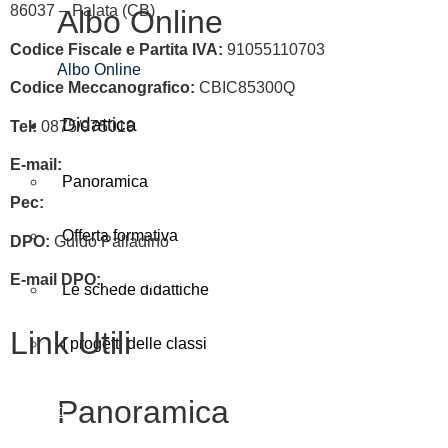
86037 – Palata (CB)
Albo Online
Codice Fiscale e Partita IVA:
91055110703
Albo Online
Codice Meccanografico:
CBIC85300Q
Didattica
Tel:
0875/975019
E-mail:
cbic85300q@istruzione.it
Panoramica
Pec:
cbic85300q@pec.istruzione.it
Offerta formativa
DPO:
Guido Palladino
E-mail DPO:
guido.palladino.dpo@gmail.com
Le schede didattiche
Link Utili
I progetti delle classi
Panoramica
Contatti