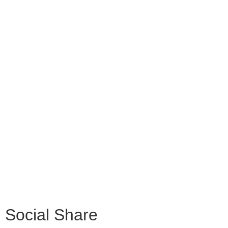
Contatti
Futura digitale
Privacy Policy
Amministrazione Trasparente
Dichiarazione di accessibilità
Note legali
MIM
Invalsi
MIM – USR Molise
MIM – AT Campobasso
Social Share