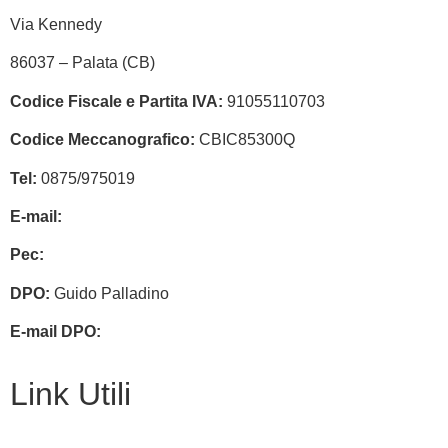
Via Kennedy
86037 – Palata (CB)
Codice Fiscale e Partita IVA:
91055110703
Codice Meccanografico:
CBIC85300Q
Tel:
0875/975019
E-mail:
cbic85300q@istruzione.it
Pec:
cbic85300q@pec.istruzione.it
DPO:
Guido Palladino
E-mail DPO:
guido.palladino.dpo@gmail.com
Link Utili