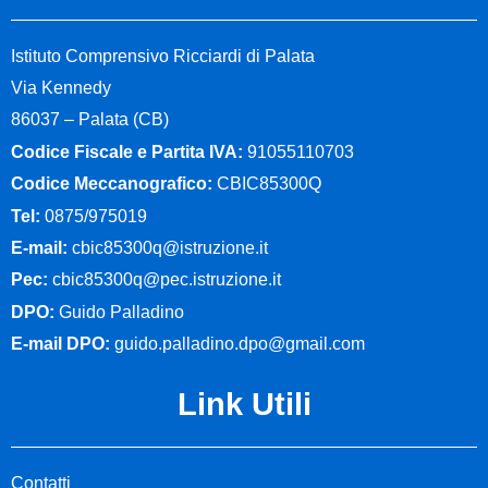
Panoramica
Istituto Comprensivo Ricciardi di Palata
Presentazione
Via Kennedy
86037 – Palata (CB)
L’istituto
Codice Fiscale e Partita IVA:
91055110703
Codice Meccanografico:
CBIC85300Q
I luoghi
Tel:
0875/975019
E-mail:
cbic85300q@istruzione.it
I luoghi della scuola
Pec:
cbic85300q@pec.istruzione.it
DPO:
Guido Palladino
Le persone
E-mail DPO:
guido.palladino.dpo@gmail.com
Dirigenza
Link Utili
Segreteria
Contatti