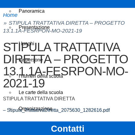
Panoramica
Home
STIPULA TRATTATIVA DIRETTA – PROGETTO
Presentazione
13.1.1A-FESRPON-MO-2021-19
STIPULA TRATTATIVA
I luoghi
DIRETTA – PROGETTO
Le persone
13.1.1A-FESRPON-MO-
I numeri della scuola
2021-19
Le carte della scuola
STIPULA TRATTATIVA DIRETTA
Organizzazione
– Stipula_TrattativaDiretta_2075630_1282616.pdf
La storia
Contatti