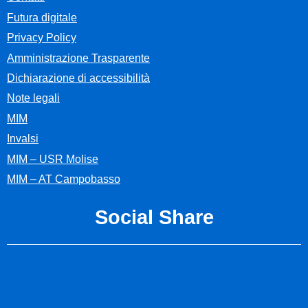
I numeri della
Futura digitale
scuola
Privacy Policy
Amministrazione Trasparente
La scuola in numeri
Dichiarazione di accessibilità
Le carte della
Note legali
MIM
scuola
Invalsi
Regolamenti
MIM – USR Molise
MIM – AT Campobasso
Patto di corresponsabilità
Codice di comportamento
Social Share
Spazio sicurezza
Modulistica
Organizzazione