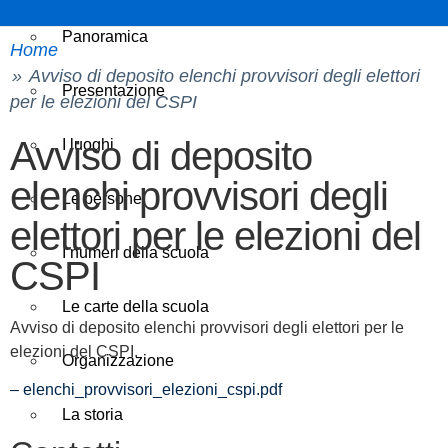
Panoramica
Home
Avviso di deposito elenchi provvisori degli elettori
Presentazione
per le elezioni del CSPI
Avviso di deposito
I luoghi
elenchi provvisori degli
Le persone
elettori per le elezioni del
I numeri della scuola
CSPI
Le carte della scuola
Avviso di deposito elenchi provvisori degli elettori per le
elezioni del CSPI.
Organizzazione
– elenchi_provvisori_elezioni_cspi.pdf
La storia