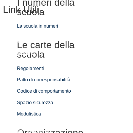
I numeri della
Link Utili
scuola
La scuola in numeri
Contatti
Futura digitale
Le carte della
scuola
Privacy Policy
Amministrazione Trasparente
Regolamenti
Dichiarazione di accessibilità
Patto di corresponsabilità
Note legali
Codice di comportamento
MIM
Spazio sicurezza
Invalsi
Modulistica
MIM – USR Molise
Organizzazione
MIM – AT Campobasso