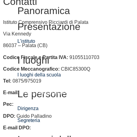
Contatti
Panoramica
Istituto Comprensivo Ricciardi di Palata
Presentazione
Via Kennedy
L’istituto
86037 – Palata (CB)
Codice Fiscale e Partita IVA:
91055110703
I luoghi
Codice Meccanografico:
CBIC85300Q
I luoghi della scuola
Tel:
0875/975019
Le persone
E-mail:
cbic85300q@istruzione.it
Pec:
cbic85300q@pec.istruzione.it
Dirigenza
DPO:
Guido Palladino
Segreteria
E-mail DPO:
guido.palladino.dpo@gmail.com