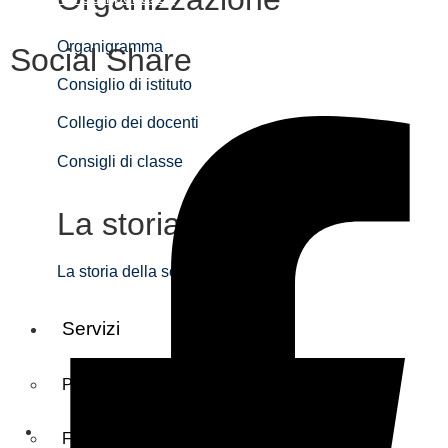
Organigramma
Social Share
Consiglio di istituto
Collegio dei docenti
Consigli di classe
La storia
La storia della scuola
Servizi
Panoramica
Famiglie e studenti