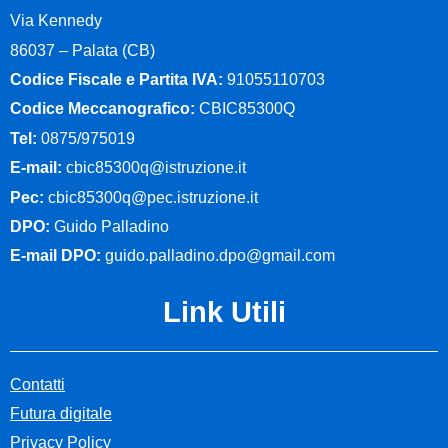
Via Kennedy
86037 – Palata (CB)
Codice Fiscale e Partita IVA:
91055110703
Codice Meccanografico:
CBIC85300Q
Tel:
0875/975019
E-mail:
cbic85300q@istruzione.it
Pec:
cbic85300q@pec.istruzione.it
DPO:
Guido Palladino
E-mail DPO:
guido.palladino.dpo@gmail.com
Link Utili
Contatti
Futura digitale
Privacy Policy