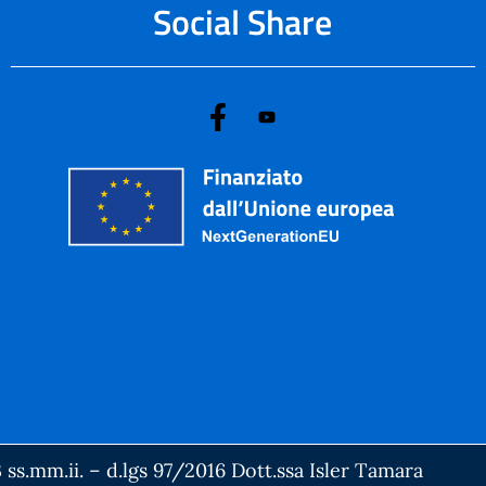
Social Share
 ss.mm.ii. – d.lgs 97/2016 Dott.ssa Isler Tamara