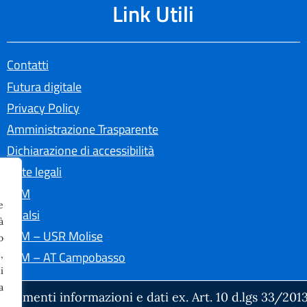
Link Utili
Contatti
Futura digitale
Privacy Policy
Amministrazione Trasparente
Dichiarazione di accessibilità
Note legali
MIM
e
Invalsi
à
MIM – USR Molise
o
,
MIM – AT Campobasso
i
a
ocumenti informazioni e dati ex. Art. 10 d.lgs 33/2013