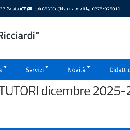
37 Palata (CB)
cbic85300q@istruzione.it
0875/975019
icciardi"
a
Servizi
Novità
Didatti
-TUTORI dicembre 2025-