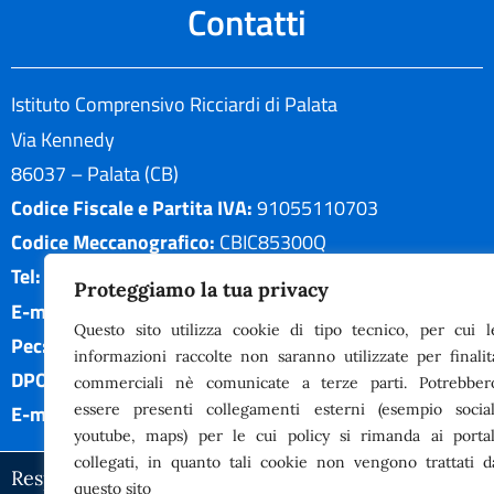
Contatti
Istituto Comprensivo Ricciardi di Palata
Via Kennedy
86037 – Palata (CB)
Codice Fiscale e Partita IVA:
91055110703
Codice Meccanografico:
CBIC85300Q
Tel:
0875/975019
Proteggiamo la tua privacy
E-mail:
cbic85300q@istruzione.it
Questo sito utilizza cookie di tipo tecnico, per cui l
Pec:
cbic85300q@pec.istruzione.it
informazioni raccolte non saranno utilizzate per finalit
DPO:
Guido Palladino
commerciali nè comunicate a terze parti. Potrebber
essere presenti collegamenti esterni (esempio social
E-mail DPO:
guido.palladino.dpo@gmail.com
youtube, maps) per le cui policy si rimanda ai portal
collegati, in quanto tali cookie non vengono trattati d
Responsabile della trasmissione e pubblicazione di d
questo sito