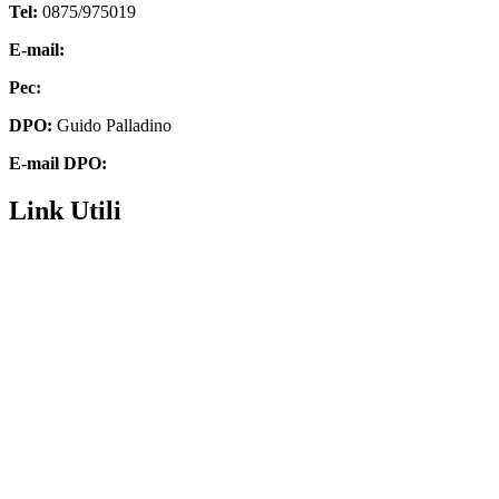
Tel:
0875/975019
E-mail:
cbic85300q@istruzione.it
Pec:
cbic85300q@pec.istruzione.it
DPO:
Guido Palladino
E-mail DPO:
guido.palladino.dpo@gmail.com
Link Utili
Contatti
Futura digitale
Privacy Policy
Amministrazione Trasparente
Dichiarazione di accessibilità
Note legali
MIM