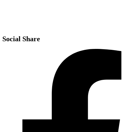
Invalsi
MIM – USR Molise
MIM – AT Campobasso
Social Share