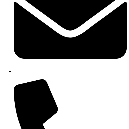
cbic85300q@istruzione.it