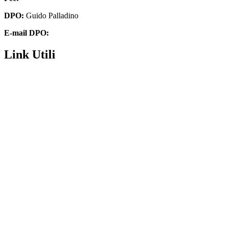
DPO:
Guido Palladino
E-mail DPO:
guido.palladino.dpo@gmail.com
Link Utili
Contatti
Futura digitale
Privacy Policy
Amministrazione Trasparente
Dichiarazione di accessibilità
Note legali
MIM
Invalsi
MIM – USR Molise