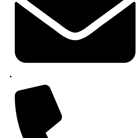
cbic85300q@istruzione.it