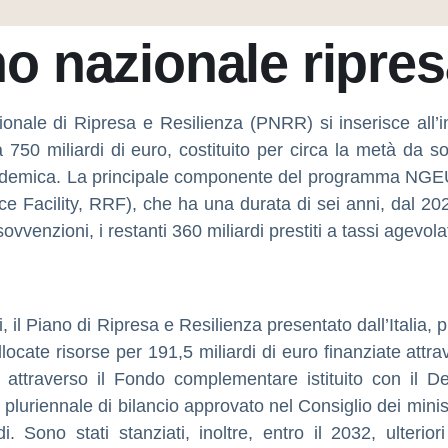
o nazionale ripres
ionale di Ripresa e Resilienza (PNRR) si inserisce al
 750 miliardi di euro, costituito per circa la metà da 
andemica. La principale componente del programma NGEU 
ce Facility, RRF), che ha una durata di sei anni, dal 202
ovvenzioni, i restanti 360 miliardi prestiti a tassi agevolat
, il Piano di Ripresa e Resilienza presentato dall’Italia,
locate risorse per 191,5 miliardi di euro finanziate attra
di attraverso il Fondo complementare istituito con il
luriennale di bilancio approvato nel Consiglio dei ministr
di. Sono stati stanziati, inoltre, entro il 2032, ulterio