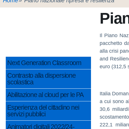
Home
Piano nazionale ripresa e resilienza
Pian
Il Piano Naz
pacchetto da
alla crisi p
and Resilien
Next Generation Classroom
euro (312,5 s
Contrasto alla dispersione
scolastica
Italia Domani
Abilitazione al cloud per le PA
a cui sono al
Esperienza del cittadino nei
30,6 miliar
servizi pubblici
scostamento p
222,1 miliar
Animatori digitali 2022/24-