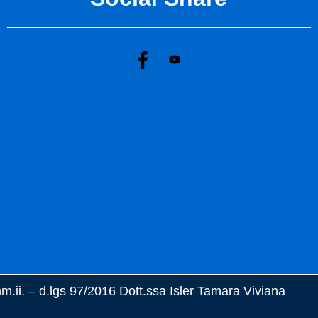
m.ii. – d.lgs 97/2016 Dott.ssa Isler Tamara Viviana