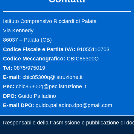
Istituto Comprensivo Ricciardi di Palata
Via Kennedy
86037 – Palata (CB)
Codice Fiscale e Partita IVA:
91055110703
Codice Meccanografico:
CBIC85300Q
Tel:
0875/975019
E-mail:
cbic85300q@istruzione.it
Pec:
cbic85300q@pec.istruzione.it
DPO:
Guido Palladino
E-mail DPO:
guido.palladino.dpo@gmail.com
Responsabile della trasmissione e pubblicazione di docu