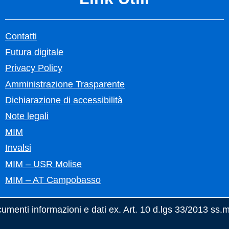
Contatti
Futura digitale
Privacy Policy
Amministrazione Trasparente
Dichiarazione di accessibilità
Note legali
MIM
Invalsi
MIM – USR Molise
MIM – AT Campobasso
menti informazioni e dati ex. Art. 10 d.lgs 33/2013 ss.m