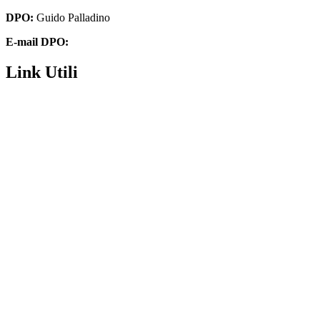
DPO:
Guido Palladino
E-mail DPO:
guido.palladino.dpo@gmail.com
Link Utili
Contatti
Futura digitale
Privacy Policy
Amministrazione Trasparente
Dichiarazione di accessibilità
Note legali
MIM
Invalsi
MIM – USR Molise