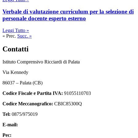
verbale di valutazione curriculum per la selezione di
personale docente esperto esterno
Leggi Tutto »
« Prec.
Succ. »
Contatti
Istituto Comprensivo Ricciardi di Palata
Via Kennedy
86037 – Palata (CB)
Codice Fiscale e Partita IVA:
91055110703
Codice Meccanografico:
CBIC85300Q
Tel:
0875/975019
E-mail:
cbic85300q@istruzione.it
Pec:
cbic85300q@pec.istruzione.it