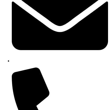
cbic85300q@istruzione.it